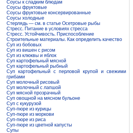
Соусы к сладким блюдам
Соусы фруктовые
Соусы фруктовые консервированные
Соусы холодные
Стерлядь — см. в статье Осетровые рыбы
Стресс. Питание в условиях стресса
Стресс. Устойчивость. Приспособление
Строительные материалы. Как определить качество
Суп из бобовых
Суп из вишен с рисом
Суп из клюквы и яблок
Суп картофельный мясной
Суп картофельный рыбный
Суп картофельный с перловой крупой и свежими
грибами
Суп молочный рисовый
Суп молочный с лапшой
Суп мясной прозрачный
Суп овощной на мясном бульоне
Суп с кукурузой
Суп-пюре из курицы
Суп-пюре из моркови
Суп-пюре из риса
Суп-пюре из цветной капусты
Супы