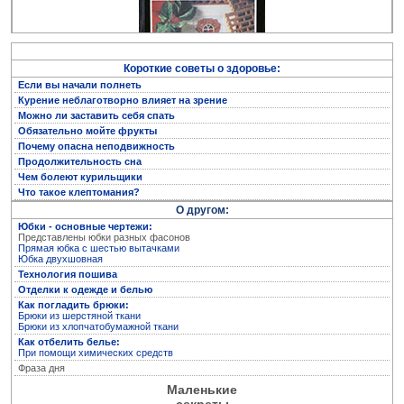
Короткие советы о здоровье:
Если вы начали полнеть
Курение неблаготворно влияет на зрение
Можно ли заставить себя спать
Обязательно мойте фрукты
Полная энциклопедия женских рукоделий
Почему опасна неподвижность
Продолжительность сна
Чем болеют курильщики
Что такое клептомания?
О другом:
Юбки - основные чертежи:
Представлены юбки разных фасонов
Прямая юбка с шестью вытачками
Юбка двухшовная
Технология пошива
Отделки к одежде и белью
Как погладить брюки:
Брюки из шерстяной ткани
Брюки из хлопчатобумажной ткани
Как отбелить белье:
Кройка и пошив дома
При помощи химических средств
Фраза дня
Маленькие