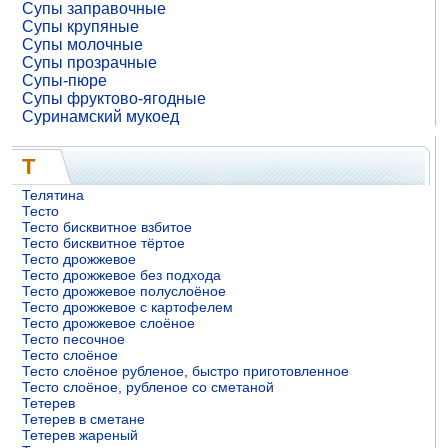
Супы заправочные
Супы крупяные
Супы молочные
Супы прозрачные
Супы-пюре
Супы фруктово-ягодные
Суринамский мукоед
Т
Телятина
Тесто
Тесто бисквитное взбитое
Тесто бисквитное тёртое
Тесто дрожжевое
Тесто дрожжевое без подхода
Тесто дрожжевое полуслоёное
Тесто дрожжевое с картофелем
Тесто дрожжевое слоёное
Тесто песочное
Тесто слоёное
Тесто слоёное рубленое, быстро приготовленное
Тесто слоёное, рубленое со сметаной
Тетерев
Тетерев в сметане
Тетерев жареный