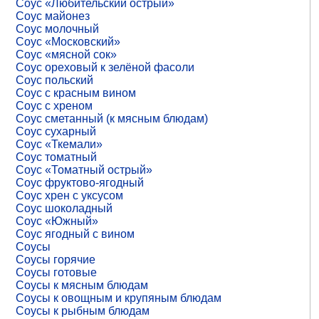
Соус «Любительский острый»
Соус майонез
Соус молочный
Соус «Московский»
Соус «мясной сок»
Соус ореховый к зелёной фасоли
Соус польский
Соус с красным вином
Соус с хреном
Соус сметанный (к мясным блюдам)
Соус сухарный
Соус «Ткемали»
Соус томатный
Соус «Томатный острый»
Соус фруктово-ягодный
Соус хрен с уксусом
Соус шоколадный
Соус «Южный»
Соус ягодный с вином
Соусы
Соусы горячие
Соусы готовые
Соусы к мясным блюдам
Соусы к овощным и крупяным блюдам
Соусы к рыбным блюдам