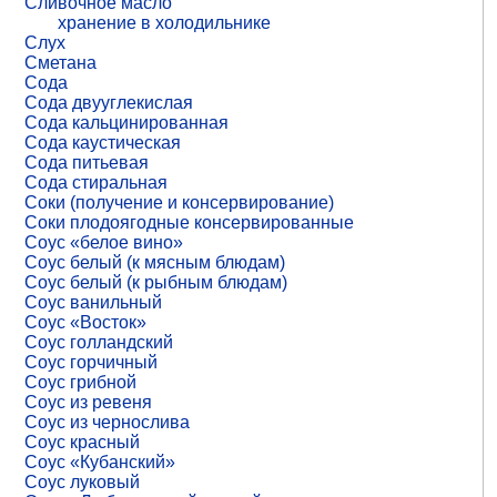
Сливочное масло
хранение в холодильнике
Слух
Сметана
Сода
Сода двууглекислая
Сода кальцинированная
Сода каустическая
Сода питьевая
Сода стиральная
Соки (получение и консервирование)
Соки плодоягодные консервированные
Соус «белое вино»
Соус белый (к мясным блюдам)
Соус белый (к рыбным блюдам)
Соус ванильный
Соус «Восток»
Соус голландский
Соус горчичный
Соус грибной
Соус из ревеня
Соус из чернослива
Соус красный
Соус «Кубанский»
Соус луковый