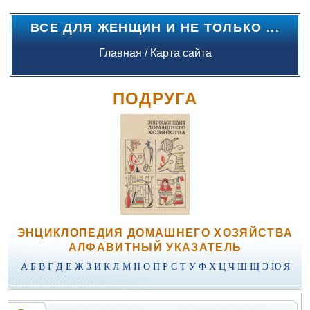
ВСЕ ДЛЯ ЖЕНЩИН И НЕ ТОЛЬКО ...
Главная
/
Карта сайта
ПОДРУГА
ЭНЦИКЛОПЕДИЯ ДОМАШНЕГО ХОЗЯЙСТВА
АЛФАВИТНЫЙ УКАЗАТЕЛЬ
А
Б
В
Г
Д
Е
Ж
З
И
К
Л
М
Н
О
П
Р
С
Т
У
Ф
Х
Ц
Ч
Ш
Щ
Э
Ю
Я