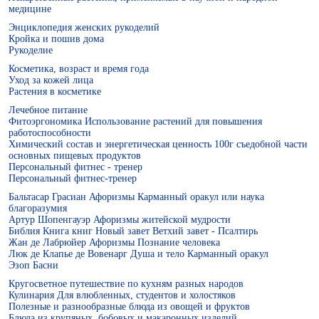
медицине
Энциклопедия женских рукоделий
Кройка и пошив дома
Рукоделие
Косметика, возраст и время года
Уход за кожей лица
Растения в косметике
Лечебное питание
Фитоэргономика Использование растений для повышения
Цветущая косметика
работоспособности
Химический состав и энергетическая ценность 100г съедобной части
основных пищевых продуктов
Персональный фитнес - тренер
Персональный фитнес-тренер
Бальтасар Грасиан Афоризмы Карманный оракул или наука
благоразумия
Артур Шопенгауэр Афоризмы житейской мудрости
Библия Книга книг Новый завет Ветхий завет - Псалтирь
Жан де Лабрюйер Афоризмы Познание человека
Люк де Клапье де Вовенарг Душа и тело Карманный оракул
Эзоп Басни
Кругосветное путешествие по кухням разных народов
Косметика, возраст и время года
Кулинария Для влюбленных, студентов и холостяков
Полезные и разнообразные блюда из овощей и фруктов
Блюда из крупяных, бобовых и макаронных изделий